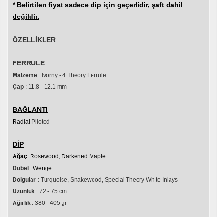
* Belirtilen fiyat sadece dip için geçerlidir, şaft dahil
değildir.
ÖZELLİKLER
FERRULE
Malzeme
: Ivorny - 4 Theory Ferrule
Çap
: 11.8 - 12.1 mm
BAĞLANTI
Radial
Piloted
DİP
Ağaç
:Rosewood, Darkened Maple
Dübel
:
Wenge
Dolgular :
Turquoise, Snakewood, Special Theory White Inlays
Uzunluk
: 72 - 75 cm
Ağırlık
: 380 - 405 gr