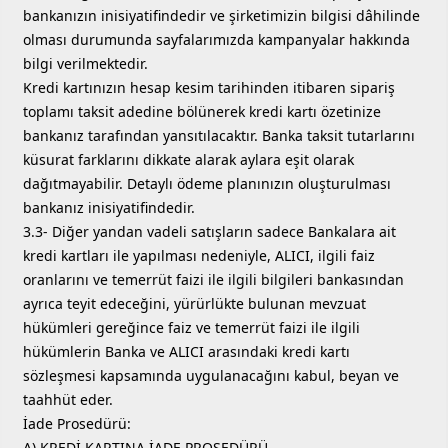
bankanızın inisiyatifindedir ve şirketimizin bilgisi dâhilinde
olması durumunda sayfalarımızda kampanyalar hakkında
bilgi verilmektedir.
Kredi kartınızın hesap kesim tarihinden itibaren sipariş
toplamı taksit adedine bölünerek kredi kartı özetinize
bankanız tarafından yansıtılacaktır. Banka taksit tutarlarını
küsurat farklarını dikkate alarak aylara eşit olarak
dağıtmayabilir. Detaylı ödeme planınızın oluşturulması
bankanız inisiyatifindedir.
3.3- Diğer yandan vadeli satışların sadece Bankalara ait
kredi kartları ile yapılması nedeniyle, ALICI, ilgili faiz
oranlarını ve temerrüt faizi ile ilgili bilgileri bankasından
ayrıca teyit edeceğini, yürürlükte bulunan mevzuat
hükümleri gereğince faiz ve temerrüt faizi ile ilgili
hükümlerin Banka ve ALICI arasındaki kredi kartı
sözleşmesi kapsamında uygulanacağını kabul, beyan ve
taahhüt eder.
İade Prosedürü:
A) KREDİ KARTINA İADE PROSEDÜRÜ