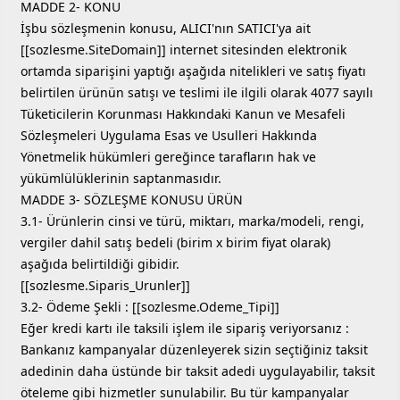
MADDE 2- KONU
İşbu sözleşmenin konusu, ALICI'nın SATICI'ya ait
[[sozlesme.SiteDomain]] internet sitesinden elektronik
ortamda siparişini yaptığı aşağıda nitelikleri ve satış fiyatı
belirtilen ürünün satışı ve teslimi ile ilgili olarak 4077 sayılı
Tüketicilerin Korunması Hakkındaki Kanun ve Mesafeli
Sözleşmeleri Uygulama Esas ve Usulleri Hakkında
Yönetmelik hükümleri gereğince tarafların hak ve
yükümlülüklerinin saptanmasıdır.
MADDE 3- SÖZLEŞME KONUSU ÜRÜN
3.1- Ürünlerin cinsi ve türü, miktarı, marka/modeli, rengi,
vergiler dahil satış bedeli (birim x birim fiyat olarak)
aşağıda belirtildiği gibidir.
[[sozlesme.Siparis_Urunler]]
3.2- Ödeme Şekli : [[sozlesme.Odeme_Tipi]]
Eğer kredi kartı ile taksili işlem ile sipariş veriyorsanız :
Bankanız kampanyalar düzenleyerek sizin seçtiğiniz taksit
adedinin daha üstünde bir taksit adedi uygulayabilir, taksit
öteleme gibi hizmetler sunulabilir. Bu tür kampanyalar