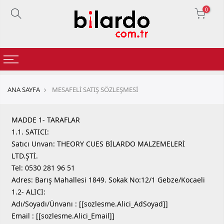
0
ANA SAYFA
MESAFELİ SATIŞ SÖZLEŞMESİ
MADDE 1- TARAFLAR
1.1. SATICI:
Satıcı Unvan: THEORY CUES BİLARDO MALZEMELERİ
LTD.ŞTİ.
Tel: 0530 281 96 51
Adres: Barış Mahallesi 1849. Sokak No:12/1 Gebze/Kocaeli
1.2- ALICI:
Adı/Soyadı/Ünvanı : [[sozlesme.Alici_AdSoyad]]
Email : [[sozlesme.Alici_Email]]