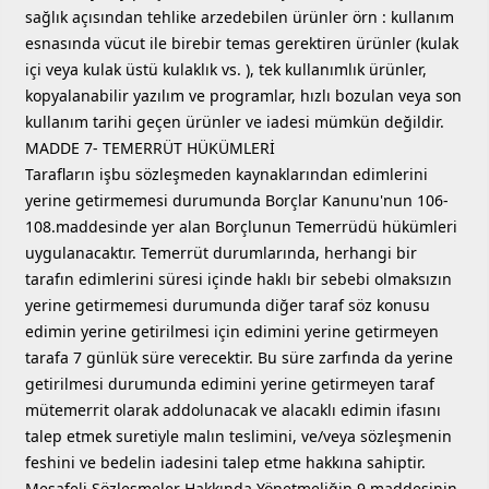
sağlık açısından tehlike arzedebilen ürünler örn : kullanım
esnasında vücut ile birebir temas gerektiren ürünler (kulak
içi veya kulak üstü kulaklık vs. ), tek kullanımlık ürünler,
kopyalanabilir yazılım ve programlar, hızlı bozulan veya son
kullanım tarihi geçen ürünler ve iadesi mümkün değildir.
MADDE 7- TEMERRÜT HÜKÜMLERİ
Tarafların işbu sözleşmeden kaynaklarından edimlerini
yerine getirmemesi durumunda Borçlar Kanunu'nun 106-
108.maddesinde yer alan Borçlunun Temerrüdü hükümleri
uygulanacaktır. Temerrüt durumlarında, herhangi bir
tarafın edimlerini süresi içinde haklı bir sebebi olmaksızın
yerine getirmemesi durumunda diğer taraf söz konusu
edimin yerine getirilmesi için edimini yerine getirmeyen
tarafa 7 günlük süre verecektir. Bu süre zarfında da yerine
getirilmesi durumunda edimini yerine getirmeyen taraf
mütemerrit olarak addolunacak ve alacaklı edimin ifasını
talep etmek suretiyle malın teslimini, ve/veya sözleşmenin
feshini ve bedelin iadesini talep etme hakkına sahiptir.
Mesafeli Sözleşmeler Hakkında Yönetmeliğin 9.maddesinin