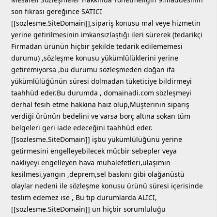
son fıkrası gereğince SATICI
[[sozlesme.SiteDomain]],sipariş konusu mal veye hizmetin
yerine getirilmesinin imkansızlaştığı ileri sürerek (tedarikçi
Firmadan ürünün hiçbir şekilde tedarik edilememesi
durumu) ,sözleşme konusu yükümlülüklerini yerine
getiremiyorsa ,bu durumu sözleşmeden doğan ifa
yükümlülüğünün süresi dolmadan tüketiciye bildirmeyi
taahhüd eder.Bu durumda , domainadi.com sözleşmeyi
derhal fesih etme hakkına haiz olup,Müşterinin sipariş
verdiği ürünün bedelini ve varsa borç altına sokan tüm
belgeleri geri iade edeceğini taahhüd eder.
[[sozlesme.SiteDomain]] işbu yükümlülüğünü yerine
getirmesini engelleyebilecek mücbir sebepler veya
nakliyeyi engelleyen hava muhalefetleri,ulaşımın
kesilmesi,yangın ,deprem,sel baskını gibi olağanüstü
olaylar nedeni ile sözleşme konusu ürünü süresi içerisinde
teslim edemez ise , Bu tip durumlarda ALICI,
[[sozlesme.SiteDomain]] un hiçbir sorumluluğu