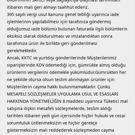
itibaren malı geri almayı taahhüt ederiz.
395 sayılı vergi usul kanunu genel tebliği uyarınca iade
işlemlerinin yapılabilmesi için tarafınıza göndermiş
olduğumuz iade bölümü bulunan faturada ilgili bölümlerin
eksiksiz olarak doldurulması ve imzalandıktan sonra
tarafımıza ürün ile birlikte geri gönderilmesi
gerekmektedir.
Ancak, KKTC ve yurtdışı gönderilerinde Müşterilerimiz
siparişlerinde KDV ödemediği için, gümrükte almış olduğu
ürünlerin vergilerini ödemekle yükümlüdür.Gümrükten her
ne şekilde olursa olsun teslim alınmayan ürünler için
Müşterilerin cayma hakkı bulunmamaktadır. Çünkü
MESAFELİ SÖZLEŞMELER UYGULAMA USUL VE ESASLARI
HAKKINDA YÖNETMELİĞİN 8.maddesi uyarınca Tüketici mal
satışına ilişkin mesafeli sözleşmelerde, teslim aldığı
tarihten itibaren yedi gün içerisinde hiçbir hukuki ve cezai
sorumluluk üstlenmeksizin ve hiçbir gerekçe
göstermeksizin malı reddederek sözleşmeden cayma