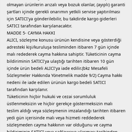
olmayan ürünlerin arızalı veya bozuk olanlar, (ayıplı) garanti
şartları içinde gerekli onarımın yetkili servise yaptırılması
için SATICI'ya gönderilebilir, bu takdirde kargo giderleri
SATICI tarafından karşılanacaktır.
MADDE 5- CAYMA HAKKI
ALICI, sözleşme konusu ürünün kendisine veya gösterdiği
adresteki kişi/kuruluşa tesliminden itibaren 7 gün içinde
malı redederek cayma hakkına sahiptir. Tüketicinin cayma
bildiriminin SATICI'ya ulaştığı tarihten itibaren 10 gün
içinde ürün bedeli ALICI'ya iade edilir.(bkz Mesafeli
Sözleşmeler Hakkında Yönetmelik madde 9/2) Cayma hakkı
nedeni ile iade edilen ürünün kargo bedeli SATICI
tarafından karşılanır.
Tüketicinin hiçbir hukuki ve cezai sorumluluk
üstlenmeksizin ve hiçbir gerekçe göstermeksizin malı
teslim aldığı veya sözleşmenin imzalandığı tarihten itibaren
yedi gün içerisinde malı veya hizmeti reddederek
sözleşmeden cayma hakkının var olduğunu ve cayma
bildiriminin SATICI veya sağlayıcıya ulaşması tarihinden