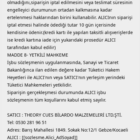
olmadığını,siparişin iptal edilmesini veya teslimat süresinin
engelleyici durumunun ortadan kalkmasına kadar
ertelenmesi haklarından birini kullanabilir. ALICInın siparişi
iptal etmesi halinde ödediği tutar 10 gün içerisinde
kendisine ödenir.(kredi kartı ile yapılan taksitli alışverişlerde
ise kredi kartına iade için yukarıdaki prosedür ALICI
tarafından kabul edilir)
MADDE 8- YETKİLİ MAHKEME
İşbu sözleşmenin uygulanmasında, Sanayi ve Ticaret
Bakanlığınca ilan edilen değere kadar Tüketici Hakem
Heyetleri ile ALICI'nın veya SATICI'nın yerleşim yerindeki
Tüketici Mahkemeleri yetkilidir.
Siparişin gerçekleşmesi durumunda ALICI işbu
sözleşmenin tüm koşullarını kabul etmiş sayılır.
SATICI : THEORY CUES BİLARDO MALZEMELERİ LTD.ŞTİ.
Tel: 0530 281 96 51
Adres: Barış Mahallesi 1849. Sokak No:12/1 Gebze/Kocaeli
ALICI : [[sozlesme.Alici_AdSoyad]]