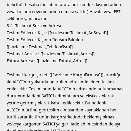
belirttiği hesaba (hesabın fatura adresindeki kişinin adına
veya kullanıcı üyenin adına olması şarttır) Havale veya EFT
şeklinde yapılacaktır.
3.4- Teslimat Şekli ve Adresi :
Teslim Edilecek Kişi : [[sozlesme.Teslimat_AdSoyad]]
Teslim Edilecek Kişinin İletişim Bilgileri :
[[sozlesme.Teslimat_TelefonGsm]]
Teslimat Adresi : [[sozlesme.Teslimat_Adres]]
Fatura Adresi : [[sozlesme.Fatura_Adres]]
Teslimat kargo şirketi ([[sozlesme.KargoFirmasi]]) aracılığı
ile ALICI'nın yukarıda belirtilen adresinde elden teslim
edilecektir. Teslim anında ALICI'nın adresinde bulunmaması
durumunda dahi SATICI edimini tam ve eksiksiz olarak
yerine getirmiş olarak kabul edilecektir. Bu nedenle,
ALICI'nın ürünü geç teslim almasından kaynaklanan her
türlü zarar ile ürünün kargo şirketinde beklemiş olması
ve/veya kargonun SATICI'ya geri iade edilmesinden dolayı
da oluşan giderler de ALICI'ya aittir.