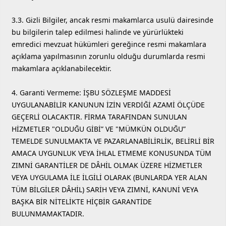
3.3. Gizli Bilgiler, ancak resmi makamlarca usulü dairesinde
bu bilgilerin talep edilmesi halinde ve yürürlükteki
emredici mevzuat hükümleri gereğince resmi makamlara
açıklama yapılmasının zorunlu olduğu durumlarda resmi
makamlara açıklanabilecektir.
4. Garanti Vermeme: İŞBU SÖZLEŞME MADDESİ
UYGULANABİLİR KANUNUN İZİN VERDİĞİ AZAMİ ÖLÇÜDE
GEÇERLİ OLACAKTIR. FİRMA TARAFINDAN SUNULAN
HİZMETLER "OLDUĞU GİBİ” VE "MÜMKÜN OLDUĞU”
TEMELDE SUNULMAKTA VE PAZARLANABİLİRLİK, BELİRLİ BİR
AMACA UYGUNLUK VEYA İHLAL ETMEME KONUSUNDA TÜM
ZIMNİ GARANTİLER DE DÂHİL OLMAK ÜZERE HİZMETLER
VEYA UYGULAMA İLE İLGİLİ OLARAK (BUNLARDA YER ALAN
TÜM BİLGİLER DÂHİL) SARİH VEYA ZIMNİ, KANUNİ VEYA
BAŞKA BİR NİTELİKTE HİÇBİR GARANTİDE
BULUNMAMAKTADIR.