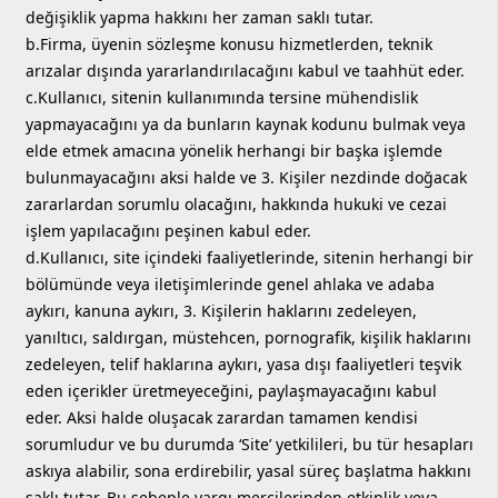
değişiklik yapma hakkını her zaman saklı tutar.
b.Firma, üyenin sözleşme konusu hizmetlerden, teknik
arızalar dışında yararlandırılacağını kabul ve taahhüt eder.
c.Kullanıcı, sitenin kullanımında tersine mühendislik
yapmayacağını ya da bunların kaynak kodunu bulmak veya
elde etmek amacına yönelik herhangi bir başka işlemde
bulunmayacağını aksi halde ve 3. Kişiler nezdinde doğacak
zararlardan sorumlu olacağını, hakkında hukuki ve cezai
işlem yapılacağını peşinen kabul eder.
d.Kullanıcı, site içindeki faaliyetlerinde, sitenin herhangi bir
bölümünde veya iletişimlerinde genel ahlaka ve adaba
aykırı, kanuna aykırı, 3. Kişilerin haklarını zedeleyen,
yanıltıcı, saldırgan, müstehcen, pornografik, kişilik haklarını
zedeleyen, telif haklarına aykırı, yasa dışı faaliyetleri teşvik
eden içerikler üretmeyeceğini, paylaşmayacağını kabul
eder. Aksi halde oluşacak zarardan tamamen kendisi
sorumludur ve bu durumda ‘Site’ yetkilileri, bu tür hesapları
askıya alabilir, sona erdirebilir, yasal süreç başlatma hakkını
saklı tutar. Bu sebeple yargı mercilerinden etkinlik veya