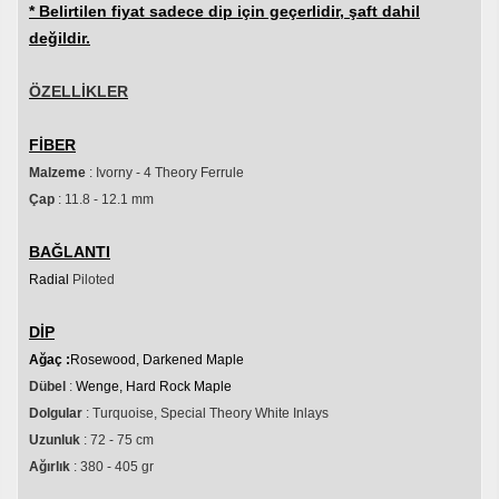
* Belirtilen fiyat sadece dip için geçerlidir, şaft dahil
değildir.
ÖZELLİKLER
FİBER
Malzeme
: Ivorny - 4 Theory Ferrule
Çap
: 11.8 - 12.1 mm
BAĞLANTI
Radial
Piloted
DİP
Ağaç :
Rosewood, Darkened Maple
Dübel
:
Wenge, Hard Rock Maple
Dolgular
: Turquoise, Special Theory White Inlays
Uzunluk
: 72 - 75 cm
Ağırlık
: 380 - 405 gr