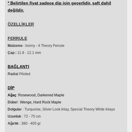
* Belirtilen fiyat sadece dip için geçerlidir, şaft dahil
değildir.
ÖZELLİKLER
FERRULE
Malzeme
: Ivorny - 4 Theory Ferrule
Çap :
11.8 - 12.1 mm
BAĞLANTI
Radial
Piloted
DİP
Ağaç
:Rosewood, Darkened Maple
Dübel
:
Wenge, Hard Rock Maple
Dolgular
: Turquoise, Silver Look Inlay, Special Theory White Inlays
Uzunluk
: 72 - 75 cm
Ağırlık
: 380 - 405 gr