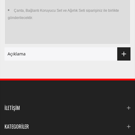
Çanta, Bağlantı Koruyucu Set ve Ağırlık Seti siparişiniz ile birlikte
gönderilecektir.
Açıklama
İLETİŞİM
KATEGORİLER