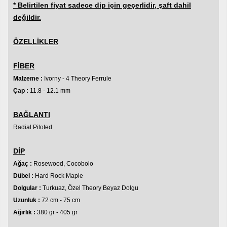
* Belirtilen fiyat sadece dip için geçerlidir, şaft dahil
değildir.
ÖZELLİKLER
FİBER
Malzeme :
Ivorny - 4 Theory Ferrule
Çap :
11.8 - 12.1 mm
BAĞLANTI
Radial
Piloted
DİP
Ağaç :
Rosewood, Cocobolo
Dübel :
Hard Rock Maple
Dolgular :
Turkuaz, Özel Theory Beyaz Dolgu
Uzunluk :
72 cm - 75 cm
Ağırlık :
380 gr - 405 gr