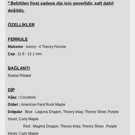
* Belirtilen fiyat sadece dip için geçerlidir, şaft dahil
değildir.
ÖZELLİKLER
FERRULE
Malzeme
: Ivorny - 4 Theory Ferrule
Çap
: 11.8 - 12.1 mm
BAĞLANTI
Radial
Piloted
DİP
Ağaç :
Cocobolo
Dübel :
American Fard Rock Maple
Dolgular
: Blue : Laguna Dragon, Theory Inlay, Theory Silver, Purple
Heart, Curly Maple
Red : Magma Dragon, Theory Inlay, Theory Silver, Purple
Heart, Curly Maple