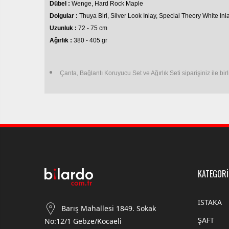
Dübel :
Wenge, Hard Rock Maple
Dolgular :
Thuya Birl, Silver Look Inlay, Special Theory White Inl
Uzunluk :
72 - 75 cm
Ağırlık :
380 - 405 gr
Çanta, Bağlantı Koruyucu Set ve Ağırlık Seti siparişiniz ile birl
KATEGORİ
ISTAKA
Barış Mahallesi 1849. Sokak
ŞAFT
No:12/1 Gebze/Kocaeli