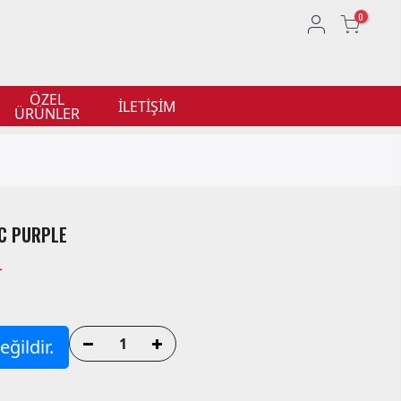
0
ÖZEL
İLETİŞİM
ÜRÜNLER
C PURPLE
L
ğildir.