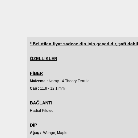
* Belirtilen fiyat sadece dip için geçerlidir, şaft dahil
ÖZELLİKLER
FİBER
Malzeme :
Ivorny - 4 Theory Ferrule
Çap :
11.8 - 12.1 mm
BAĞLANTI
Radial
Piloted
DİP
Ağaç :
Wenge, Maple