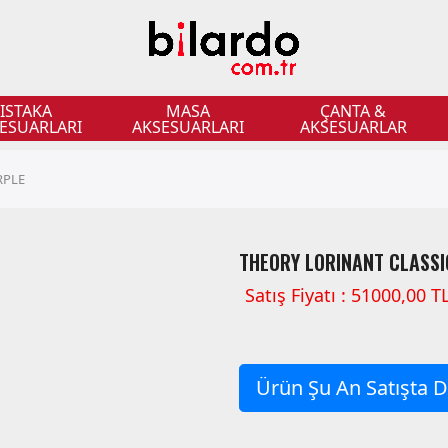
ISTAKA
MASA
ÇANTA &
ESUARLARI
AKSESUARLARI
AKSESUARLAR
RPLE
THEORY LORINANT CLASSI
Satış Fiyatı : 51000,00 T
Ürün Şu An Satışta De