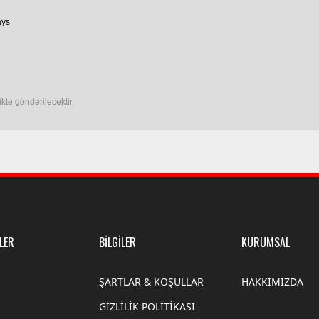
ays
ikte gönderilecektir.
LER
BİLGİLER
KURUMSAL
ŞARTLAR & KOŞULLAR
HAKKIMIZDA
GİZLİLİK POLİTİKASI