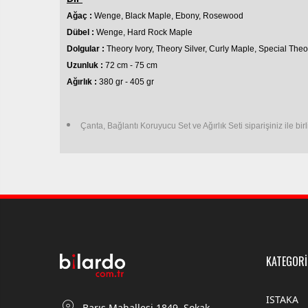
Ağaç :
Wenge, Black Maple, Ebony, Rosewood
Dübel :
Wenge, Hard Rock Maple
Dolgular :
Theory Ivory, Theory Silver, Curly Maple, Special Theo
Uzunluk :
72 cm - 75 cm
Ağırlık :
380 gr - 405 gr
Çanta, Bağlantı Koruyucu Set ve Ağırlık Seti siparişiniz ile birl
KATEGORİ
ISTAKA
Barış Mahallesi 1849. Sokak