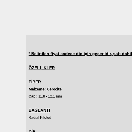
* Belirtilen fiyat sadece dip için geçerlidir, şaft dahil
ÖZELLİKLER
FİBER
Malzeme : Cerocite
Çap :
11.8 - 12.1 mm
BAĞLANTI
Radial
Piloted
DİP