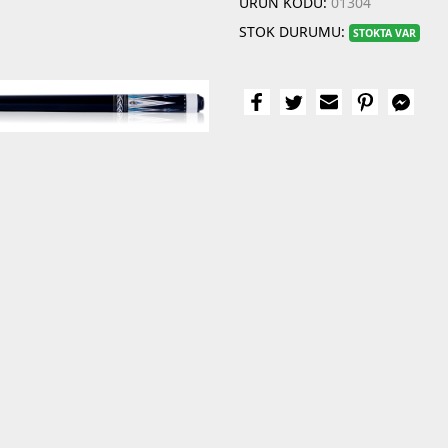
ÜRÜN KODU:
01304
STOK DURUMU:
STOKTA VAR