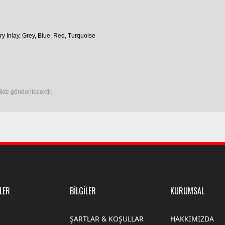
ry Inlay, Grey, Blue, Red, Turquoise
ikte gönderilecektir.
LER
BİLGİLER
KURUMSAL
ŞARTLAR & KOŞULLAR
HAKKIMIZDA