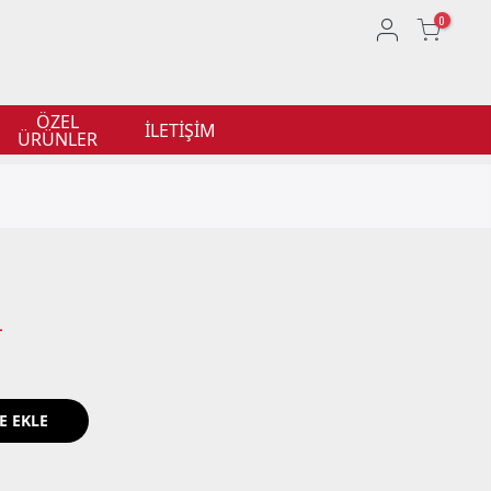
0
ÖZEL
İLETİŞİM
ÜRÜNLER
L
E EKLE