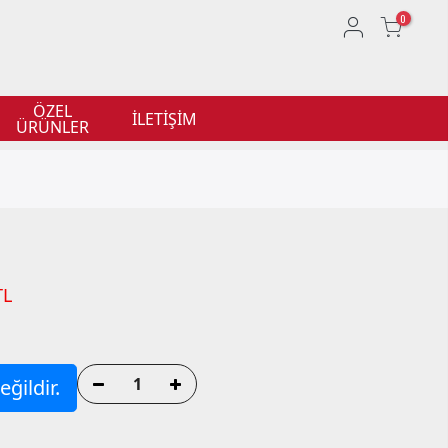
0
ÖZEL
İLETİŞİM
ÜRÜNLER
TL
ğildir.