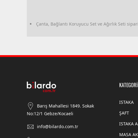
Çanta, Bağlantı Koruyucu Set ve Ağırlık Seti sipariş
KATEGORİ
ISTAKA
Barış Mahallesi 1849. Sokak
ŞAFT
No:12/1 Gebze/Kocaeli
ISTAKA 
info@bilardo.com.tr
MASA AK