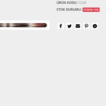
ÜRÜN KODU:
C028
STOK DURUMU:
STOKTA YOK