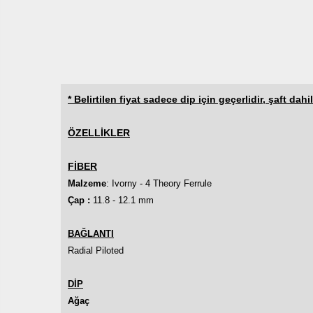
* Belirtilen fiyat sadece dip için geçerlidir, şaft dahil
ÖZELLİKLER
FİBER
Malzeme
: Ivorny - 4 Theory Ferrule
Çap :
11.8 - 12.1 mm
BAĞLANTI
Radial
Piloted
DİP
Ağaç