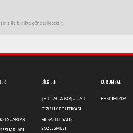
iniz ile birlikte gönderilecektir.
LER
BİLGİLER
KURUMSAL
ŞARTLAR & KOŞULLAR
HAKKIMIZDA
GİZLİLİK POLİTİKASI
AKSESUARLARI
MESAFELİ SATIŞ
SÖZLEŞMESİ
SESUARLARI