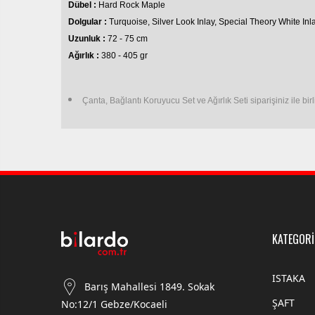
Dübel :
Hard Rock Maple
Dolgular :
Turquoise, Silver Look Inlay, Special Theory White I
Uzunluk :
72 - 75 cm
Ağırlık :
380 - 405 gr
Çanta, Bağlantı Koruyucu Set ve Ağırlık Seti siparişiniz ile birl
KATEGORİ
ISTAKA
Barış Mahallesi 1849. Sokak
ŞAFT
No:12/1 Gebze/Kocaeli