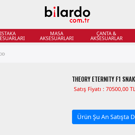
ISTAKA
MASA
ÇANTA &
ESUARLARI
AKSESUARLARI
AKSESUARLAR
OOD
THEORY ETERNITY F1 SNA
Satış Fiyatı : 70500,00 T
Ürün Şu An Satışta De