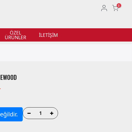
0
ÖZEL
İLETİŞİM
ÜRÜNLER
KEWOOD
L
ğildir.