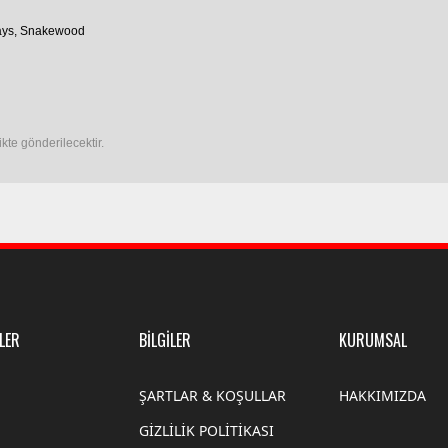
nlays, Snakewood
ikte gönderilecektir.
LER
BİLGİLER
KURUMSAL
ŞARTLAR & KOŞULLAR
HAKKIMIZDA
GİZLİLİK POLİTİKASI