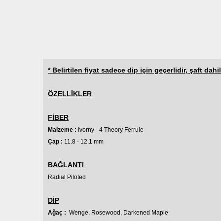
* Belirtilen fiyat sadece dip için geçerlidir, şaft dahil
ÖZELLİKLER
FİBER
Malzeme :
Ivorny - 4 Theory Ferrule
Çap :
11.8 - 12.1 mm
BAĞLANTI
Radial
Piloted
DİP
Ağaç :
Wenge, Rosewood, Darkened Maple