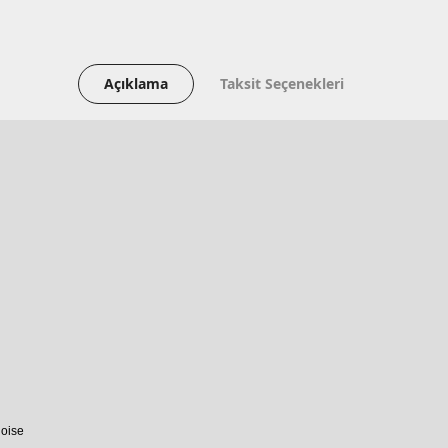
Açıklama
Taksit Seçenekleri
uoise