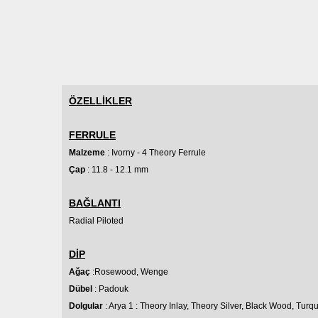
ÖZELLİKLER
FERRULE
Malzeme
: Ivorny - 4 Theory Ferrule
Çap
: 11.8 - 12.1 mm
BAĞLANTI
Radial
Piloted
DİP
Ağaç
:Rosewood, Wenge
Dübel
:
Padouk
Dolgular
: Arya 1 : Theory Inlay, Theory Silver, Black Wood, Turq