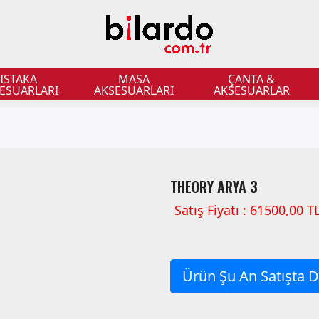
ISTAKA
MASA
ÇANTA &
ESUARLARI
AKSESUARLARI
AKSESUARLAR
THEORY ARYA 3
Satış Fiyatı : 61500,00 T
Ürün Şu An Satışta De