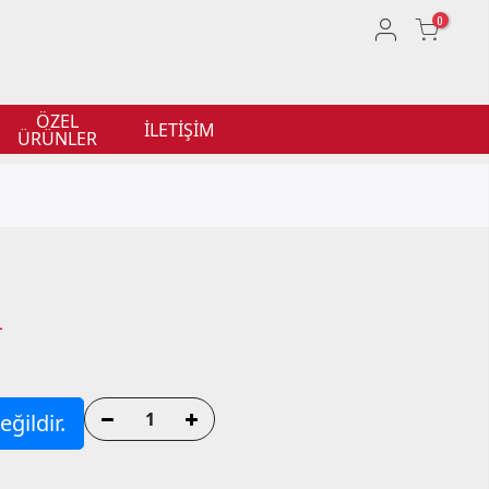
0
ÖZEL
İLETİŞİM
ÜRÜNLER
L
ğildir.