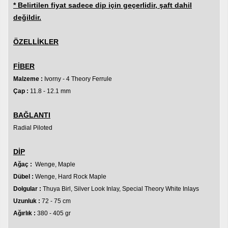
* Belirtilen fiyat sadece dip için geçerlidir, şaft dahil
değildir.
ÖZELLİKLER
FİBER
Malzeme :
Ivorny - 4 Theory Ferrule
Çap :
11.8 - 12.1 mm
BAĞLANTI
Radial
Piloted
DİP
Ağaç :
Wenge, Maple
Dübel :
Wenge, Hard Rock Maple
Dolgular :
Thuya Birl, Silver Look Inlay, Special Theory White Inlays
Uzunluk :
72 - 75 cm
Ağırlık :
380 - 405 gr