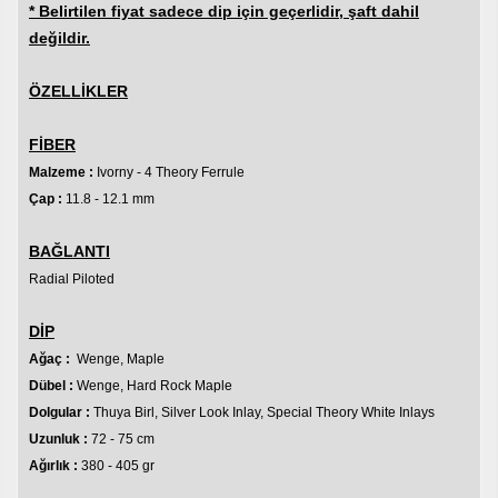
* Belirtilen fiyat sadece dip için geçerlidir, şaft dahil
değildir.
ÖZELLİKLER
FİBER
Malzeme :
Ivorny - 4 Theory Ferrule
Çap :
11.8 - 12.1 mm
BAĞLANTI
Radial
Piloted
DİP
Ağaç :
Wenge, Maple
Dübel :
Wenge, Hard Rock Maple
Dolgular :
Thuya Birl, Silver Look Inlay, Special Theory White Inlays
Uzunluk :
72 - 75 cm
Ağırlık :
380 - 405 gr