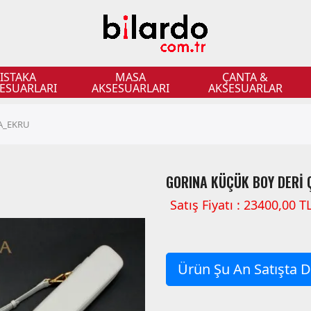
ISTAKA
MASA
ÇANTA &
ESUARLARI
AKSESUARLARI
AKSESUARLAR
A_EKRU
GORINA KÜÇÜK BOY DERİ
Satış Fiyatı : 23400,00 T
Ürün Şu An Satışta De