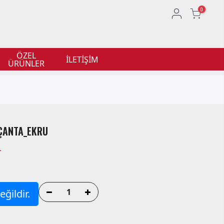
0
ÖZEL
İLETİŞİM
ÜRÜNLER
 ÇANTA_EKRU
L
ğildir.