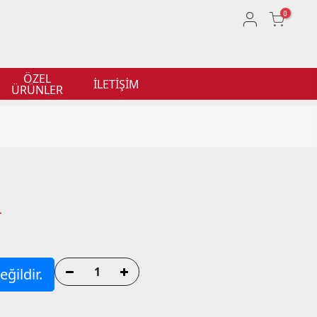
0
ÖZEL
İLETİŞİM
ÜRÜNLER
L
ğildir.