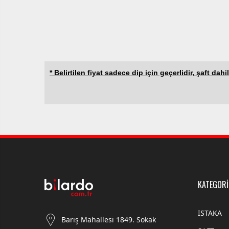
* Belirtilen fiyat sadece dip için geçerlidir, şaft dahil
KATEGORİ
ISTAKA
Barış Mahallesi 1849. Sokak